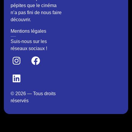
pépites que le cinéma
n’a pas fini de nous faire
découvrir.
Mentions légales
Suis-nous sur les
réseaux sociaux !
© 2026 — Tous droits
réservés