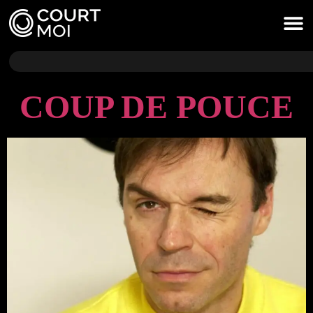
COUP DE POUCE