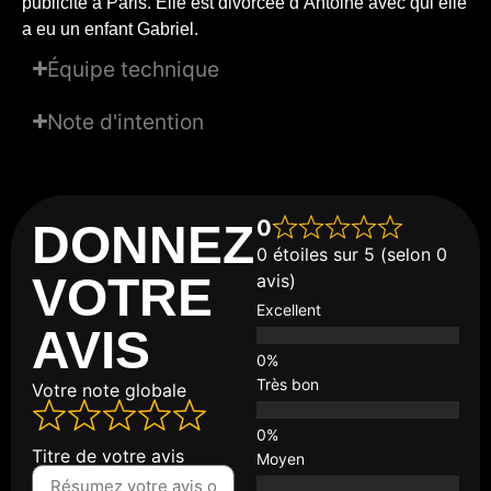
publicité à Paris. Elle est divorcée d’Antoine avec qui elle
a eu un enfant Gabriel.
Équipe technique
Note d'intention
0
DONNEZ
0 étoiles sur 5 (selon 0
VOTRE
avis)
Excellent
AVIS
Très bon
Votre note globale
Titre de votre avis
Moyen