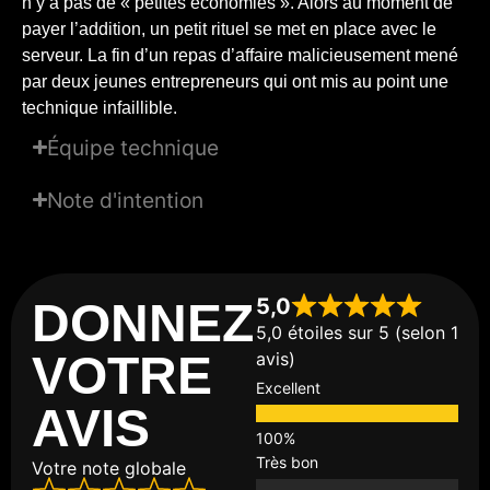
n’y a pas de « petites économies ». Alors au moment de
payer l’addition, un petit rituel se met en place avec le
serveur. La fin d’un repas d’affaire malicieusement mené
par deux jeunes entrepreneurs qui ont mis au point une
technique infaillible.
Équipe technique
Note d'intention
5,0
DONNEZ
5,0 étoiles sur 5 (selon 1
VOTRE
avis)
Excellent
AVIS
Très bon
Votre note globale